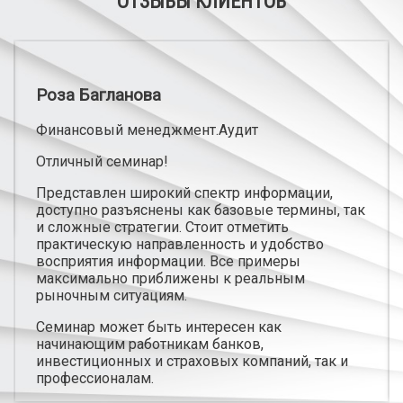
ОТЗЫВЫ КЛИЕНТОВ
Роза Багланова
М
Финансовый менеджмент.Аудит
П
Отличный семинар!
О
в
Представлен широкий спектр информации,
о
доступно разъяснены как базовые термины, так
в
и сложные стратегии. Стоит отметить
дн
практическую направленность и удобство
о
восприятия информации. Все примеры
ст
максимально приближены к реальным
рыночным ситуациям.
С
п
Семинар может быть интересен как
п
начинающим работникам банков,
инвестиционных и страховых компаний, так и
профессионалам.