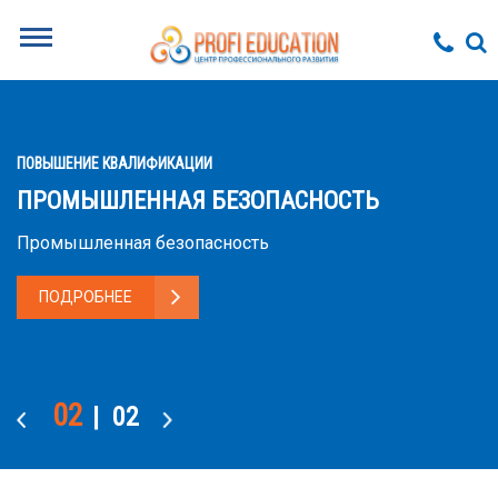
ВЫШЕНИЕ КВАЛИФИКАЦИИ
PR
РОМЫШЛЕННАЯ БЕЗОПАСНОСТЬ
К
омышленная безопасность
Ку
ПОДРОБНЕЕ
01
| 02