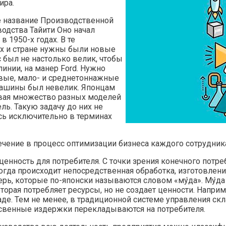
ира.
е название Производственной
одства Тайити Оно начал
 1950-х годах. В те
х и стране нужны были новые
с был не настолько велик, чтобы
инии, на манер Ford. Нужно
вые, мало- и среднетоннажные
 машины был невелик. Японцам
авая множество разных моделей
ь. Такую задачу до них не
сь исключительно в терминах
чение в процесс оптимизации бизнеса каждого сотрудник
нность для потребителя. С точки зрения конечного потреб
когда происходит непосредственная обработка, изготовле
рь, которые по-японски называются словом «му́да». Му́да 
которая потребляет ресурсы, но не создает ценности. Напр
аде. Тем не менее, в традиционной системе управления скл
освенные издержки перекладываются на потребителя.