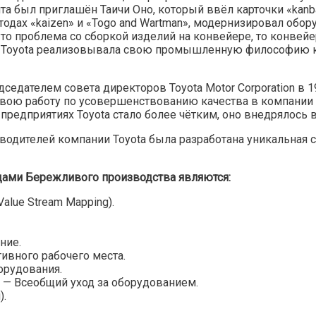
нта был приглашён Таичи Оно, который ввёл карточки «kan
тодах «kaizen» и «Togo and Wartman», модернизировал обо
то проблема со сборкой изделий на конвейере, то конвей
я Toyota реализовывала свою промышленную философию ка
седателем совета директоров Toyota Motor Corporation в 1
ою работу по усовершенствованию качества в компании с
 предприятиях Toyota стало более чётким, оно внедрялось 
водителей компании Toyota была разработана уникальная си
дами Бережливого производства являются:
alue Stream Mapping).
ние.
ивного рабочего места.
орудования.
e) — Всеобщий уход за оборудованием.
).