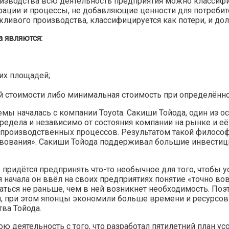
изводства всю деятельность предприятия можно классифи
ации и процессы, не добавляющие ценности для потребител
ежливого производства, классифицируется как потери, и до
 являются:
их площадей;
 стоимости либо минимальная стоимость при определённо
ы началась с компании Toyota. Сакиши Тойода, один из осн
едела и независимо от состояния компании на рынке и е
производственных процессов. Результатом такой философи
твования». Сакиши Тойода поддерживал большие инвестиц
 придётся предпринять что-то необычное для того, чтобы
я начала он ввёл на своих предприятиях понятие «точно вов
ься не раньше, чем в ней возникнет необходимость. Поэто
 при этом японцы экономили больше времени и ресурсов. 
ва Тойода.
ю деятельность с того, что разработал пятилетний план 