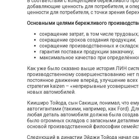
В соответствии с концепцией бережливого про
добавляющие ценность для потребителя, и опер
ценности для потребителя, с точки зрения бер
Основными целями бережливого производства
сокращение затрат, в том числе трудовых;
сокращение сроков создания продукции;
сокращение производственных и складск
гарантия поставки продукции заказчику;
максимальное качество при определённой
Как уже было сказано выше история ЛИН систем
производственному совершенствованию нет пр
постоянное движение вперёд, улучшение всех 
стратегия kaizen – «непрерывные усовершенс
новых автомобилей.
Кииширо Тойода, сын Сакиши, понимал, что ему
автогигантами (такими, например, как Ford). Дл
любая деталь автомобиля должна была создават
было огромных складов с запасными деталями,
основой производственной философии семейст
Следующий в династии Эйджи Тойода начал сво