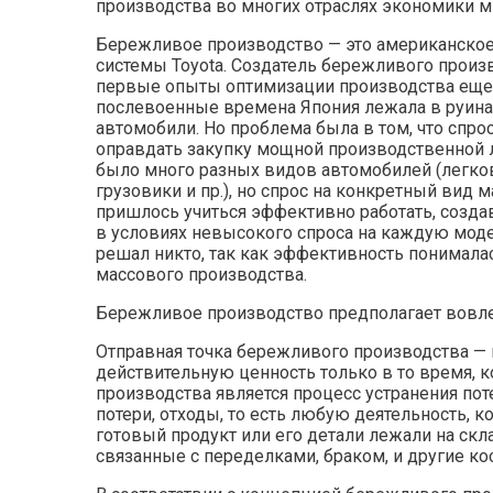
производства во многих отраслях экономики м
Бережливое производство — это американско
системы Toyota. Создатель бережливого произв
первые опыты оптимизации производства еще в
послевоенные времена Япония лежала в руина
автомобили. Но проблема была в том, что спро
оправдать закупку мощной производственной л
было много разных видов автомобилей (легко
грузовики и пр.), но спрос на конкретный вид
пришлось учиться эффективно работать, созд
в условиях невысокого спроса на каждую модел
решал никто, так как эффективность понимала
массового производства.
Бережливое производство предполагает вовле
Отправная точка бережливого производства — це
действительную ценность только в то время, 
производства является процесс устранения поте
потери, отходы, то есть любую деятельность, 
готовый продукт или его детали лежали на скл
связанные с переделками, браком, и другие к