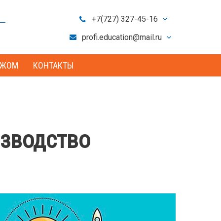
+7(727) 327-45-16
+7(701) 721-80-09
profi.education@mail.ru
info@profedu.kz
ЕЖОМ
КОНТАКТЫ
изводство