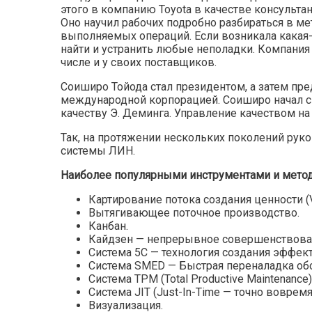
этого в компанию Toyota в качестве консульта
Оно научил рабочих подробно разбираться в ме
выполняемых операций. Если возникала какая-
найти и устранить любые неполадки. Компани
числе и у своих поставщиков.
Соиширо Тойода стал президентом, а затем пред
международной корпорацией. Соиширо начал св
качеству Э. Деминга. Управление качеством на
Так, на протяжении нескольких поколений руко
системы ЛИН.
Наиболее популярными инструментами и мето
Картирование потока создания ценности (V
Вытягивающее поточное производство.
Канбан.
Кайдзен — непрерывное совершенствова
Система 5С — технология создания эффект
Система SMED — Быстрая переналадка об
Система TPM (Total Productive Maintenanc
Система JIT (Just-In-Time — точно вовремя
Визуализация.