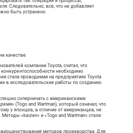
цировать так: операции и процессы,
я. Следовательно, всё, что не добавляет
лжно быть устранено.
м качестве.
ователей компании Toyota, считал, что
ё конкурентоспособности необходимо
и стала проводимая на предприятиях Toyota
ии в исследовательские работы по созданию
 успешно соперничать с американскими
ремя» (Togo and Wartman), который означал, что
му у японцев, в отличие от американцев, не
Методы «kaizen» и «Togo and Wartman» стали
усовершенствования методов производства. Для