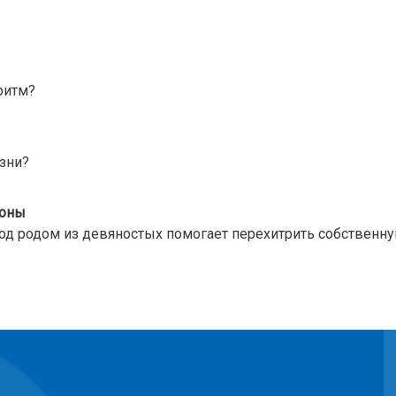
ритм?
зни?
ионы
од родом из девяностых помогает перехитрить собственну