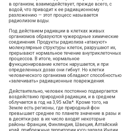
в организм, взаимодействует, прежде всего, с
водой, что приводит к ее радиационному
разложению — этот процесс называется
радиолизом воды.
Под действием радиации в клетках живых
организмов образуются чужеродные химические
соединения. Продукты радиолиза «атакуют»
молекулярные структуры клеток, разрушают их,
прерывают нормальное течение внутриклеточных
процессов. В итоге, нормальное
функционирование клеток нарушается, и при
определенных дозах они гибнут. Но клетки
человеческого организма обладают способностью
«залечивать» радиационные повреждения.
Действительно, человек постоянно подвергается
воздействию природной радиации, и в среднем
облучается в год на 3,95 мЗв*. Кроме того, на
Земле есть регионы, где природный фон
превышает среднее по планете значение в разы и
в десятки раз: в их число входят некоторые
районы Франции, Финляндия, Швеция, Алтайский
край, прибрежные территории юго-запада Индии,