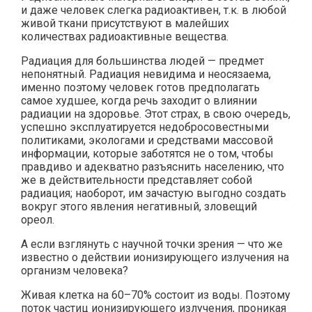
и даже человек слегка радиоактивен, т.к. в любой
живой ткани присутствуют в малейших
количествах радиоактивные вещества.
Радиация для большинства людей — предмет
непонятный. Радиация невидима и неосязаема,
именно поэтому человек готов предполагать
самое худшее, когда речь заходит о влиянии
радиации на здоровье. Этот страх, в свою очередь,
успешно эксплуатируется недобросовестными
политиками, экологами и средствами массовой
информации, которые заботятся не о том, чтобы
правдиво и адекватно разъяснить населению, что
же в действительности представляет собой
радиация; наоборот, им зачастую выгодно создать
вокруг этого явления негативный, зловещий
ореол.
А если взглянуть с научной точки зрения — что же
известно о действии ионизирующего излучения на
организм человека?
Живая клетка на 60–70% состоит из воды. Поэтому
поток частиц ионизирующего излучения, проникая