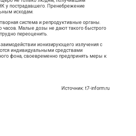
 ущерб не только людям, получившим
ДНК у пострадавшего. Пренебрежение
льным исходам.
творная система и репродуктивные органы.
о часов. Малые дозы не дают такого быстрого
 трудно переоценить.
взаимодействии ионизирующего излучения с
ются индивидуальными средствами
ного фона, своевременно предпринять меры к
Источник:
t7-inform.ru