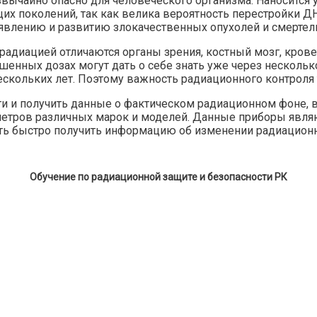
вычайно опасно для человеческого организма. Наносится
ущих поколений, так как велика вероятность перестройки 
оявлению и развитию злокачественных опухолей и смерте
диацией отличаются органы зрения, костный мозг, крове
енных дозах могут дать о себе знать уже через нескольк
 нескольких лет. Поэтому важность радиационного контроля
ти и получить данные о фактическом радиационном фоне, 
тров различных марок и моделей. Данные приборы явля
ть быстро получить информацию об изменении радиацион
Обучение по радиационной защите и безопасности РК