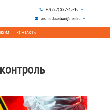
+7(727) 327-45-16
+7(701) 721-80-09
profi.education@mail.ru
info@profedu.kz
ЕЖОМ
КОНТАКТЫ
 контроль