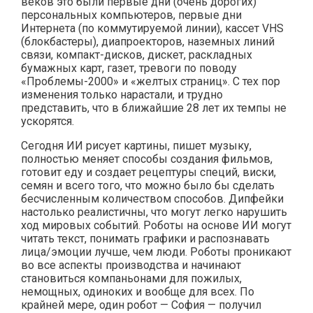
веков это были первые дни (очень дорогих)
персональных компьютеров, первые дни
Интернета (по коммутируемой линии), кассет VHS
(блокбастеры), диапроекторов, наземных линий
связи, компакт-дисков, дискет, раскладных
бумажных карт, газет, тревоги по поводу
«Проблемы-2000» и «желтых страниц». С тех пор
изменения только нарастали, и трудно
представить, что в ближайшие 28 лет их темпы не
ускорятся.
Сегодня ИИ рисует картины, пишет музыку,
полностью меняет способы создания фильмов,
готовит еду и создает рецептуры специй, виски,
семян и всего того, что можно было бы сделать
бесчисленным количеством способов. Дипфейки
настолько реалистичны, что могут легко нарушить
ход мировых событий. Роботы на основе ИИ могут
читать текст, понимать графики и распознавать
лица/эмоции лучше, чем люди. Роботы проникают
во все аспекты производства и начинают
становиться компаньонами для пожилых,
немощных, одиноких и вообще для всех. По
крайней мере, один робот — София — получил