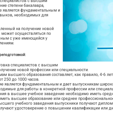
и специалистов с высшим
ние степени бакалавра,
ие является фундаментальным и
авыков, необходимых для
вленный на получение новой
а может осуществляться по
жным с уже имеющейся у
лениям.
реподготовкой:
отовка специалистов с высшим
олучение новой профессии или специальности.
мам высшего образования составляет, как правило, 4-6 лет
т 250 до 1000 часов.
е является фундаментальным и дает выпускникам широкий
ходимые для работы в конкретной профессии или специаль
ния в высшее учебное заведение необходимо иметь средне
меть высшее образование или среднее профессиональное
сшего учебного заведения выпускники получают диплом 
лучают удостоверение о повышении квалификации или ди