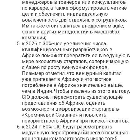
менеджеров в тренеров или консультантов
по карьере, а также сформулировать четкие
цели и обеспечить индивидуальную
вовлеченность для отдельных сотрудников.
Им также стоит заняться внедрением agile,
scrum и других методологий в масштабах
компании;
к 2026 г. 30%-ное увеличение числа
квалифицированных разработчиков в
Африке поможет превратить ее в ведущую в
мире экосистему стартапов, соперничающую
с Азией по росту венчурных фондов.
Пламмер отметил, что венчурный капитал
уже притекает в Африку и что частное
потребление в Африке значительно выше,
чем в Индии. Чтобы извлечь из этого выгоду,
CIO должны пересмотреть существующие
представления об Африке, оценить
возможности цифровизации стартапов в
«Кремниевой Саванне» и повысить
приоритетность Африки при поиске талантов;
к 2024 г. 80% CIO будут рассматривать
модульную перестройку бизнеса с помощью
концепции композитности в числе топ-5