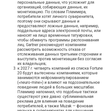
персональные данные, что усложнит для
организаций, собирающих данные, их
монетизацию. По словам Пламмера,
потребители хотят личного суверенитета,
поэтому они скрывают данные и
предоставляют ложные данные, например,
поддельные адреса электронной почты, или
наносят на лицо временные татуировки,
чтобы обмануть программы распознавания
лиц. Gartner рекомендует компаниям
рассмотреть возможность отказа от
отслеживания данных третьими сторонами и
выступать против монетизации без согласия
их владельцев;
к 2027 г. четверть компаний из списка Fortune
20 будут вытеснены компаниями, которые
занимаются нейроманипулированием
(«neuro-mine») и влияют на подсознательное
поведение людей в больших масштабах.
Пламмер напомнил, что подобные тактики
существуют уже давно: сублиминальная
реклама для влияния на поведение
потребителей, а также Muzak — фоновая
музыка в супермаркетах для улучшения